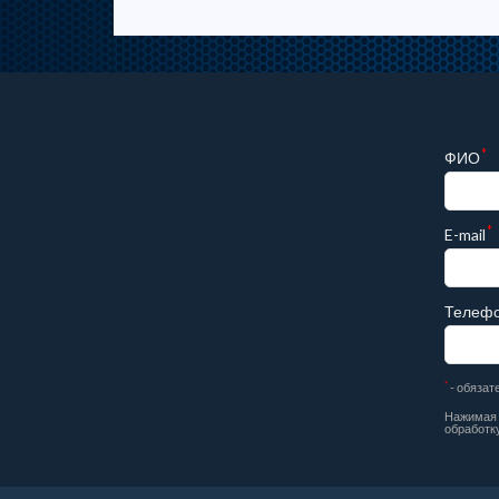
*
ФИО
*
E-mail
Телеф
*
- обязат
Нажимая н
обработк