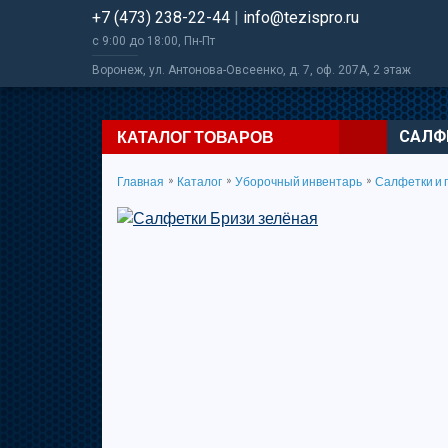
+7 (473) 238-22-44
|
info@tezispro.ru
с 9:00 до 18:00, Пн-Пт
Воронеж
,
ул. Антонова-Овсеенко, д. 7
, оф. 207А, 2 этаж
КАТАЛОГ ТОВАРОВ
САЛФ
»
»
»
Главная
Каталог
Уборочный инвентарь
Салфетки и 