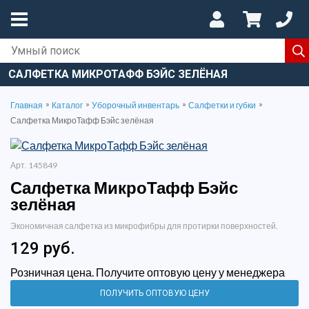
САЛФЕТКА МИКРОТАФФ БЭЙС ЗЕЛЁНАЯ
»
»
»
»
Главная
Каталог
Уборочный инвентарь
Салфетки и губки
Салфетка МикроТафф Бэйс зелёная
Арт. 145849
Салфетка МикроТафф Бэйс
зелёная
Экономичная салфетка из микрофибры для протирки поверхностей.
129 руб.
Розничная цена. Получите оптовую цену у менеджера
ПОЛУЧИТЬ ОПТОВУЮ ЦЕНУ