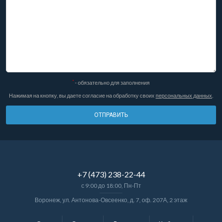
*
- обязательно для заполнения
Нажимая на кнопку, вы даете согласие на обработку своих
персональных данных
.
ОТПРАВИТЬ
+7 (473) 238-22-44
с 9:00 до 18:00, Пн-Пт
Воронеж, ул. Антонова-Овсеенко, д. 7, оф. 207А, 2 этаж