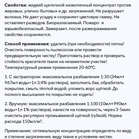
Свойства:
жидкий щелочной низкопенный концентрат против
жировых, улично-бытовых и др. загрязнений. Не разрушает
волокна. Не дает усадку и сохраняет цветовую гамму. Не
оставляет разводов. Биоразлагаемый. Пожаро- и
взрывобезопасный. Замерзает, после размораживания
свойства сохраняются.
Способ применения:
удалить (при необходимости) пятна!
Очистить поверхность пылесосом или провести
предварительную чистку! Приготовить раствор и проверить
стойкость красителя ткани на незаметном участке!
Температурный режим применения 20-60°С.
1. С экстрактором: максимальное разбавление 1:30 (34мл+
967мл воды=1л 3,4%-раствора), заполнить бак, обработать
покрытие, смыть тёплой водой, уложить ворс щёткой. До
полного высыхания по покрытию не ходить!
2. Вручную: максимальное разбавление 1:100 (10мл+990мл
воды=1л 1%-раствора), нанести на поверхность, через 3-5мин
очистить регулярно промываемой щёткой (губкой). Норма
расхода 150мл/м?.
Примечание: оптимальную концентрацию определять по виду
и степени загрязнения, виду ткани и условиям чистки.